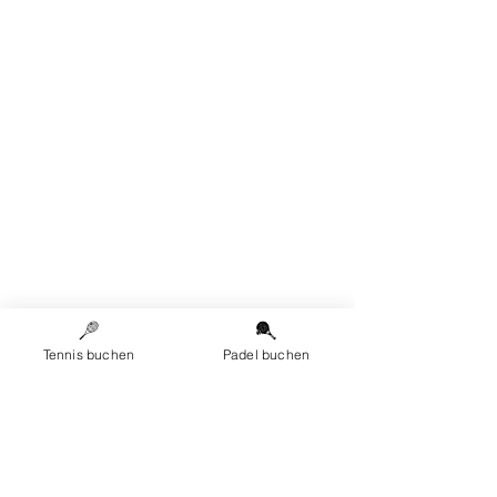
Sekretariat:
admin@tcwohlensee.ch
Spielbetrieb:
spielbetrieb@tcwohlensee.ch
Adresse:
Aaraweg 4
3032 Hinterkappelen
Tennis buchen
Padel buchen